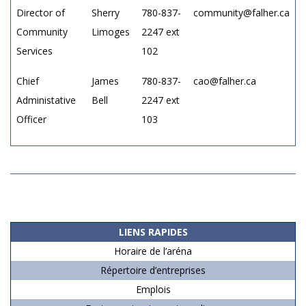
Director of
Sherry
780-837-
community@falher.ca
Community
Limoges
2247 ext
Services
102
Chief
James
780-837-
cao@falher.ca
Administative
Bell
2247 ext
Officer
103
2019-
08-
11
LIENS RAPIDES
Horaire de l’aréna
Répertoire d’entreprises
Emplois