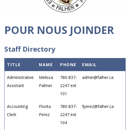
POUR NOUS JOINDER
Staff Directory
TITLE
NAME
PHONE
EMAIL
Administrative
Melissa
780-837-
admin@falher.ca
Assistant
Palmer
2247 ext
101
Accounting
Florita
780-837-
fperez@falher.ca
Clerk
Perez
2247 ext
104