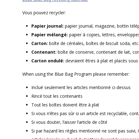
Vous pouvez recycler:
Papier journal:
papier journal, magazine, bottin télé
Papier mélangé:
papier à copies, lettres, enveloppes
Carton:
boîte de céréales, boîtes de biscuit soda, etc
Contenant:
boîte de conserve, contenant de lait, co
Carton ondulé:
devraient êtres à plat et placés sous 
When using the Blue Bag Program please remember:
Inclué seulement les articles mentionné ci-dessus
Rincé tout les contenants
Tout les boîtes doivent être à plat
Si vous n’êtes pas sûr si un article est recyclable, c
Si vous douter, l’aisser l’article de côté
Si par hazard les règles mentionné ne sont pas suivi, G