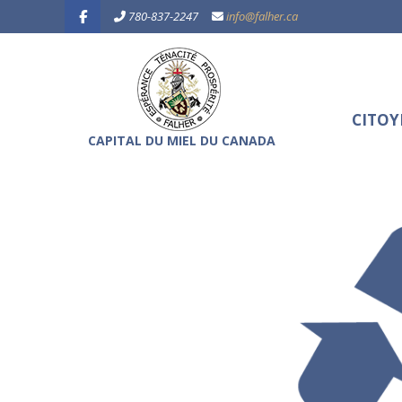
Skip
780-837-2247
info@falher.ca
to
content
CITOY
Primary
CAPITAL DU MIEL DU CANADA
Navigation
Menu