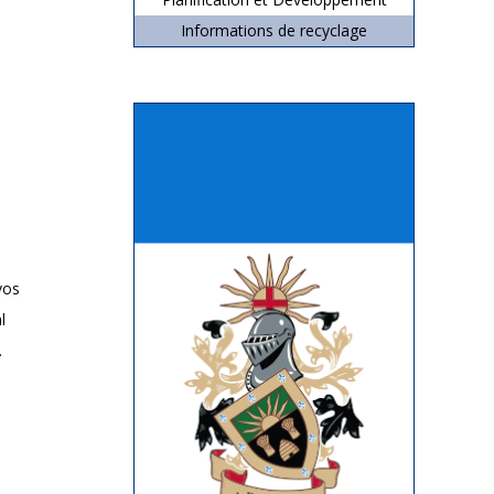
Informations de recyclage
vos
l
.