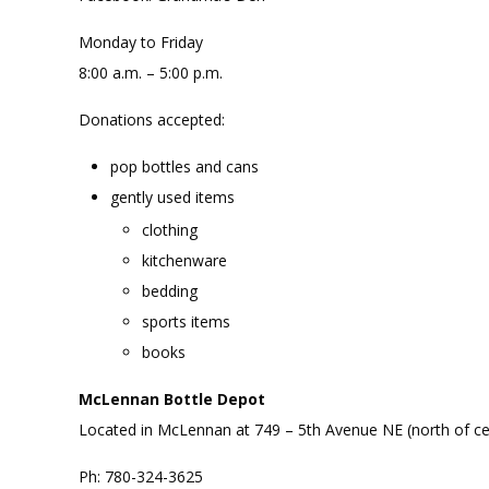
Monday to Friday
8:00 a.m. – 5:00 p.m.
Donations accepted:
pop bottles and cans
gently used items
clothing
kitchenware
bedding
sports items
books
McLennan Bottle Depot
Located in McLennan at 749 – 5th Avenue NE (north of c
Ph: 780-324-3625