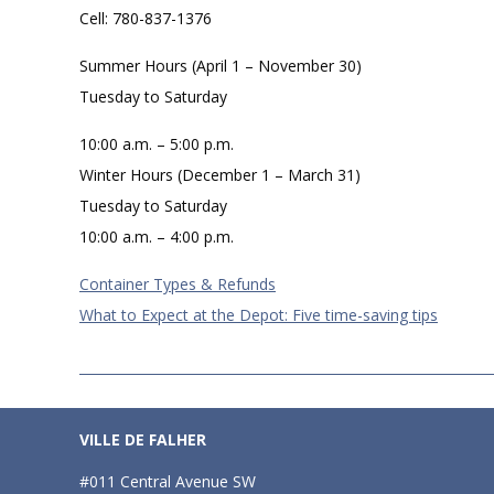
Cell: 780-837-1376
Summer Hours (April 1 – November 30)
Tuesday to Saturday
10:00 a.m. – 5:00 p.m.
Winter Hours (December 1 – March 31)
Tuesday to Saturday
10:00 a.m. – 4:00 p.m.
Container Types & Refunds
What to Expect at the Depot: Five time-saving tips
2019-
07-
VILLE DE FALHER
06
#011 Central Avenue SW