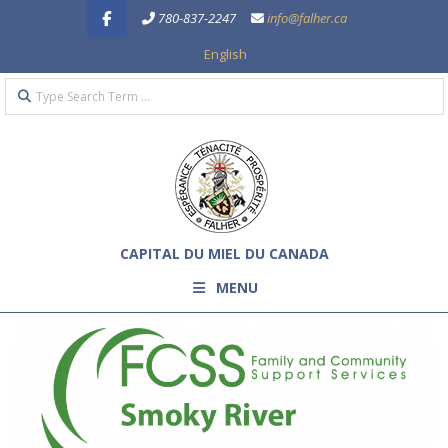
Skip
780-837-2247
info@falher.ca
to
English
content
Search
Primary
Navigation
Menu
CAPITAL DU MIEL DU CANADA
MENU