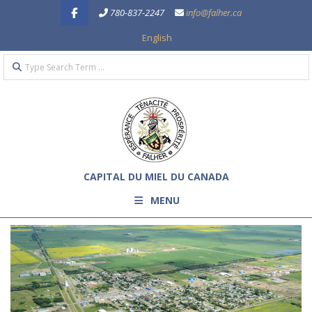
Skip
780-837-2247
info@falher.ca
to
English
content
Search
Primary
Navigation
Menu
CAPITAL DU MIEL DU CANADA
MENU